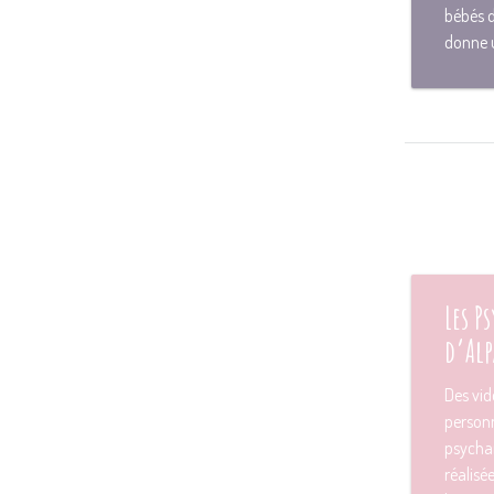
bébés d
donne u
Les P
d’Alp
Des vid
personn
psychan
réalisé