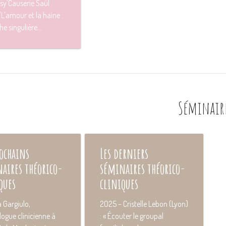
 Psy'Causerie Saül
 "L'amour et la haine :
e singulière...
Séminair
rochains
Les derniers
aires théorico-
séminaires théorico-
ques
cliniques
 Gargiulo,
2O25 – Cristelle Lebon (Lyon)
ogue clinicienne à
: « Écouter le groupal