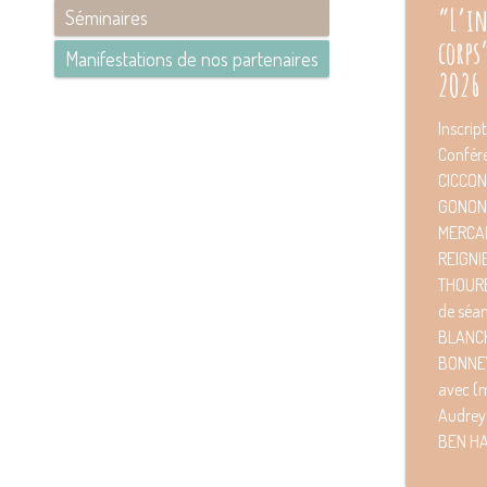
“L’in
Séminaires
corps
Manifestations de nos partenaires
2O26
Inscrip
Confére
CICCONE
GONON,
MERCAD
REIGNI
THOURE
de séa
BLANC
BONNE
avec (
Audrey
BEN HA