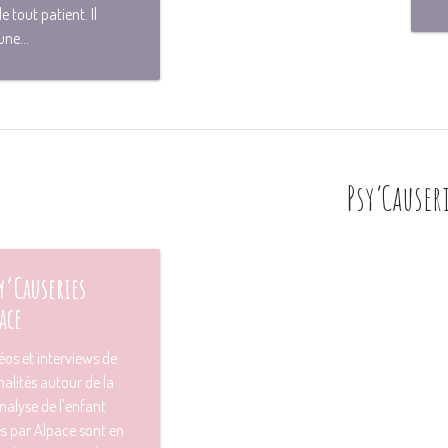
e tout patient. Il
ne...
Psy’Causer
sy’Causeries
ace
éos et interviews de
alités autour de la
alyse de l'enfant
es par Alpace sont en