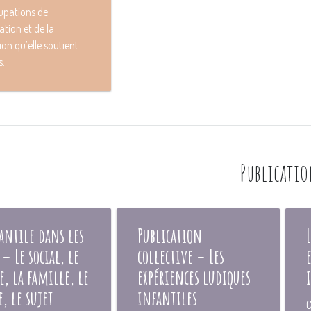
upations de
ation et de la
on qu’elle soutient
...
Publicati
antile dans les
Publication
 – Le social, le
collective – Les
e, la famille, le
expériences ludiques
e, le sujet
infantiles
C