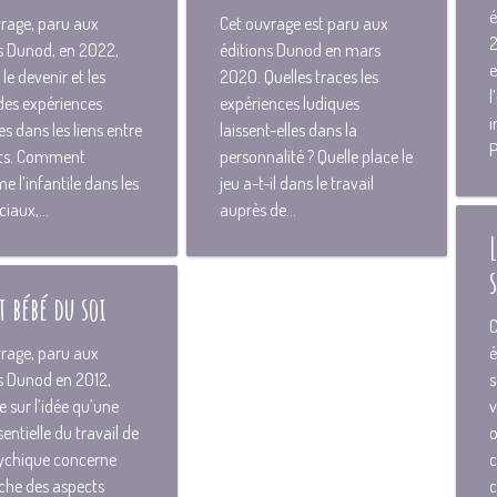
é
rage, paru aux
Cet ouvrage est paru aux
2
s Dunod, en 2022,
éditions Dunod en mars
e
le devenir et les
2O2O. Quelles traces les
l
des expériences
expériences ludiques
i
es dans les liens entre
laissent-elles dans la
P
jets. Comment
personnalité ? Quelle place le
me l’infantile dans les
jeu a-t-il dans le travail
ciaux,...
auprès de...
t bébé du soi
C
rage, paru aux
é
s Dunod en 2O12,
s
e sur l’idée qu’une
v
sentielle du travail de
o
sychique concerne
c
che des aspects
c