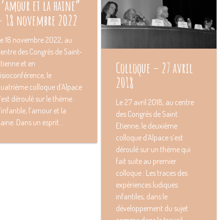
l’amour et la haine”
– 18 novembre 2O22
e 18 novembre 2022, au
entre des Congrès de Saint-
tienne et en
Colloque – 27 avril
isioconférence, le
2018
uatrième colloque d’Alpace
’est déroulé sur le thème :
Le 27 avril 2O18, au centre
’infantile, l’amour et la
des Congrès de Saint
aine. Dans un esprit...
Etienne, le deuxième
colloque d’Alpace s’est
déroulé sur un thème qui
fait suite au premier
colloque : Les traces des
expériences ludiques
infantiles, dans le
développement du sujet
comme dans le travail