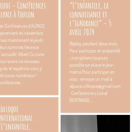
jeudi – Conférences
“L’infantile, la
Alpace à Toulon
connaissance et
l’ignorance” – 5
es Conférences d'ALPACE
avril 2O24
eprennent en novembre,
ais maintenant le jeudi.
Replay pendant deux mois
Nous sommes heureux
Pour participer en présentiel
'accueillir Albert Ciccone
: inscriptions toujours
our ouvrir ce nouveau
possible sur place le jour-
ycle, et espérons vous y
même Pour participer en
etrouver nombreux !
visio : envoyer un mail à
onférences...
alpace.colloque@gmail.com
Conférenciers Lionel
BERTRAND,...
Colloque
International
“L’infantile,