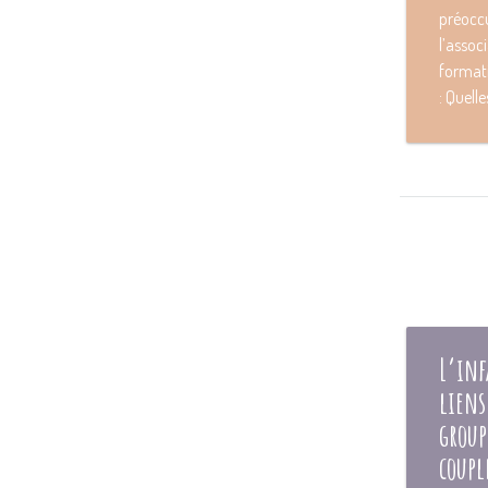
préocc
l’associ
formati
: Quelles
L’inf
liens
group
coupl