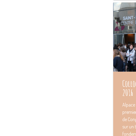
Collo
2016
Alpace 
premier
de Cong
sur un 
fondem