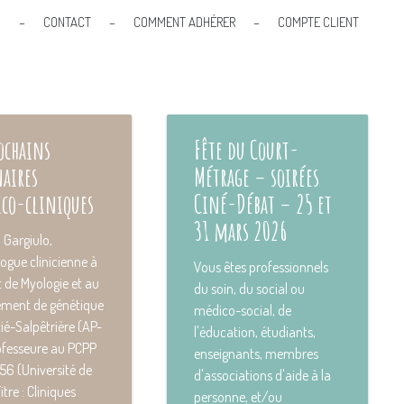
S
–
CONTACT
–
COMMENT ADHÉRER
–
COMPTE CLIENT
rochains
Fête du Court-
aires
Métrage – soirées
ico-cliniques
Ciné-Débat – 25 et
31 mars 2026
 Gargiulo,
ogue clinicienne à
Vous êtes professionnels
ut de Myologie et au
du soin, du social ou
ement de génétique
médico-social, de
ié-Salpêtrière (AP-
l'éducation, étudiants,
ofesseure au PCPP
enseignants, membres
56 (Université de
d'associations d'aide à la
Titre : Cliniques
personne, et/ou