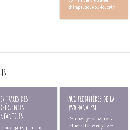
thérapeutique ou éducatif.
ons
Les traces des
Aux frontières de la
expériences
psychanalyse
infantiles
Cet ouvrage est paru aux
éditions Dunod en janvier
et ouvrage est paru aux