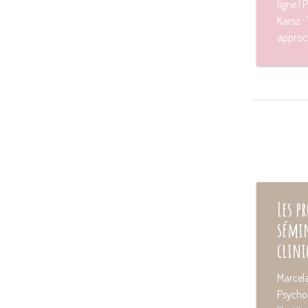
ligne !
Karsz :
approch
Les p
sémin
clini
Marcela
Psychol