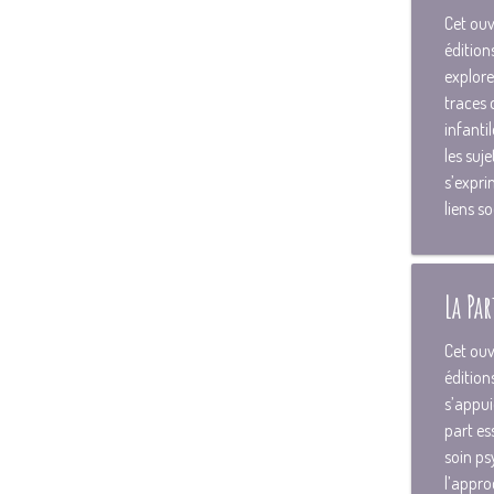
Cet ouv
édition
explore 
traces 
infantil
les su
s’expri
liens so
La Par
Cet ouv
édition
s’appui
part es
soin p
l’appro