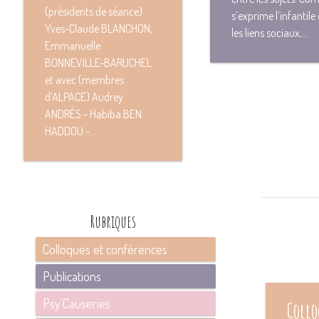
(présidents de séance)
s’exprime l’infantile
Yves-Claude BLANCHON,
les liens sociaux,...
Emmanuelle
BONNEVILLE-BARUCHEL
et avec (membres
d’ALPACE) Audrey
ANDRÈS - Habiba BEN
HADDOU -...
Rubriques
Colloques et conférences
Publications
Psy'Causeries
Collo