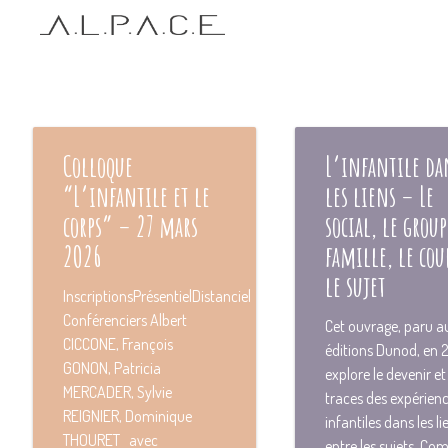
Colloque
L’infantile da
“L’infantile et le
les liens – Le
corps” – 27 mars
social, le group
2O26
famille, le cou
le sujet
InscriptionsPrésentielDistanciel
Conférenciers Albert
Cet ouvrage, paru a
CICCONE, François
éditions Dunod, en 
GONON, Patricia
explore le devenir et
MERCADER, Sylvie
traces des expérien
REIGNIER, Dominique
infantiles dans les li
THOURET avec
entre les sujets. C