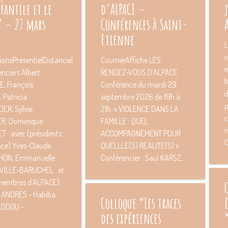
fantile et le
d’ALPACE –
” – 27 mars
Conférences à Saint-
Etienne
L
r
tionsPrésentielDistanciel
CourrierAffiche LES
m
nciers Albert
RENDEZ-VOUS D’ALPACE
, François
Conférence du mardi 29
d
 Patricia
septembre 2O26 de 19h à
p
ER, Sylvie
21h. « VIOLENCE DANS LA
c
ER, Dominique
FAMILLE : QUEL
r
T avec (présidents
ACCOMPAGNEMENT POUR
C
nce) Yves-Claude
QUELLLE(S) REALITE(S) »
HON, Emmanuelle
Conférencier : Saul KARSZ,...
VILLE-BARUCHEL et
membres d’ALPACE)
 ANDRÈS - Habiba
Colloque “Les traces
DDOU -...
des expériences