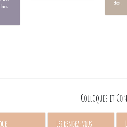
des...
 dans
Colloques et Co
que
Les rendez-vous