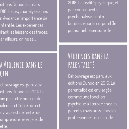
2O18. La réalité psychique, et
ditions Dunod en mars
par conséquent la
O18. La psychanalyse a mis
psychanalyse, sont «
n évidence l’importance de
bordées » par le corporel (le
’infantile. Les expériences
pulsionnel, le sensoriel, le...
nfantiles laissent des traces.
ar ailleurs, on ne se...
Violences dans la
La Violence dans le
parentalité
soin
Cet ouvrage est paru aux
éditions Dunod en 2O16. La
et ouvrage est paru aux
parentalité est envisagée
ditions Dunod en 2O14. Le
comme une fonction
oin peut être porteur de
psychique à l’œuvre chez les
iolence, et l’objet de cet
parents, mais aussi chez les
uvrage est de tenter de
professionnels du soin, de...
omprendre les enjeux de
ette...