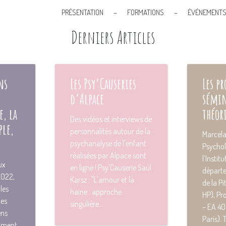
PRÉSENTATION
–
FORMATIONS
–
ÉVÉNEMENT
Derniers Articles
ns
Les Psy’Causeries
Les p
d’Alpace
sémin
e, la
théor
Des vidéos et interviews de
ple,
personnalités autour de la
Marcela
psychanalyse de l'enfant
Psychol
réalisées par Alpace sont
l’Instit
ux
en ligne ! Psy'Causerie Saül
départ
2022,
Karsz : "L'amour et la
de la Pit
 les
haine : approche
HP), Pr
ces
singulière...
– EA 40
ens
Paris). 
omment