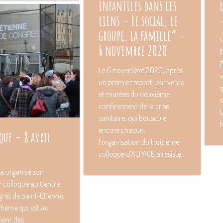
infantiles dans les
liens – Le social, le
groupe, la famille” –
L
6 novembre 2O2O
C
E
Le 6 novembre 2O2O, après
v
un premier report, par vents
q
et marées du deuxième
s
confinement de la crise
L
sanitaire, qui bouscule
h
encore chacun,
que – 8 avril
l’organisation du troisième
colloque d’ALPACE a résisté...
a organisé son
 colloque au Centre
rès de Saint-Etienne,
thème qui est au
ent des