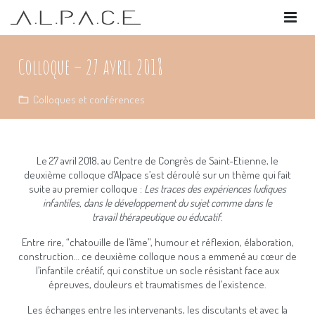
PRÉSENTATION
Colloque – 27 avril 2018
–
ARGUMENT
Colloques et conférences
FORMATIONS
LE BUREAU
–
ACTIVITÉS
Le 27 avril 2O18, au Centre de Congrès de Saint-Etienne, le
deuxième colloque d’Alpace s’est déroulé sur un thème qui fait
ÉVÉNEMENTS
suite au premier colloque :
Les traces des expériences ludiques
infantiles, dans le développement du sujet comme dans le
–
travail thérapeutique ou éducatif
.
Entre rire, “chatouille de l’âme”, humour et réflexion, élaboration,
CONTACT
construction… ce deuxième colloque nous a emmené au cœur de
l’infantile créatif, qui constitue un socle résistant face aux
–
épreuves, douleurs et traumatismes de l’existence.
COMMENT ADHÉRER
Les échanges entre les intervenants, les discutants et avec la