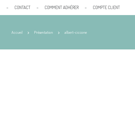
S
–
CONTACT
–
COMMENT ADHÉRER
–
COMPTE CLIENT
Accueil
Présentation
albert-ciccone