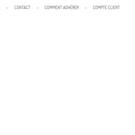
S
–
CONTACT
–
COMMENT ADHÉRER
–
COMPTE CLIENT